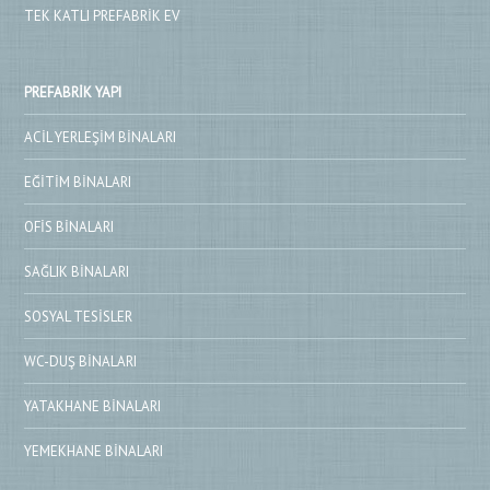
TEK KATLI PREFABRIK EV
PREFABRIK YAPI
ACIL YERLEŞIM BINALARI
EĞITIM BINALARI
OFIS BINALARI
SAĞLIK BINALARI
SOSYAL TESISLER
WC-DUŞ BINALARI
YATAKHANE BINALARI
YEMEKHANE BINALARI