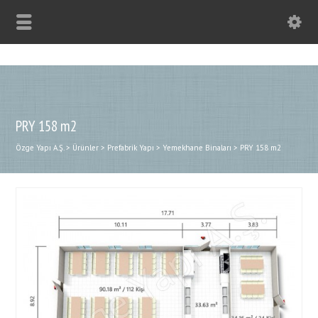
PRY 158 m2
Özge Yapı A.Ş.
>
Ürünler
>
Prefabrik Yapı
>
Yemekhane Binaları
>
PRY 158 m2