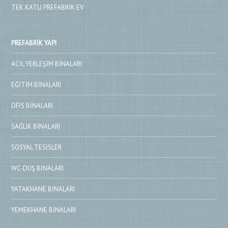
TEK KATLI PREFABRIK EV
PREFABRIK YAPI
ACIL YERLEŞIM BINALARI
EĞITIM BINALARI
OFIS BINALARI
SAĞLIK BINALARI
SOSYAL TESISLER
WC-DUŞ BINALARI
YATAKHANE BINALARI
YEMEKHANE BINALARI