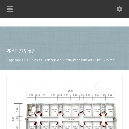
PRYT 225 m2
Özge Yapı A.Ş.
>
Ürünler
>
Prefabrik Yapı
>
Yatakhane Binaları
>
PRYT 225 m2