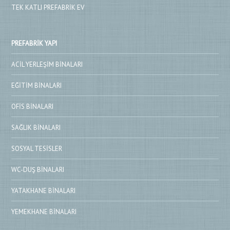
TEK KATLI PREFABRIK EV
PREFABRIK YAPI
ACIL YERLEŞIM BINALARI
EĞITIM BINALARI
OFIS BINALARI
SAĞLIK BINALARI
SOSYAL TESISLER
WC-DUŞ BINALARI
YATAKHANE BINALARI
YEMEKHANE BINALARI