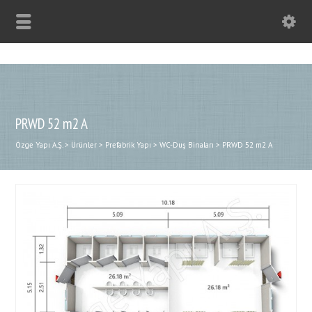
PRWD 52 m2 A
Özge Yapı A.Ş.
>
Ürünler
>
Prefabrik Yapı
>
WC-Duş Binaları
>
PRWD 52 m2 A