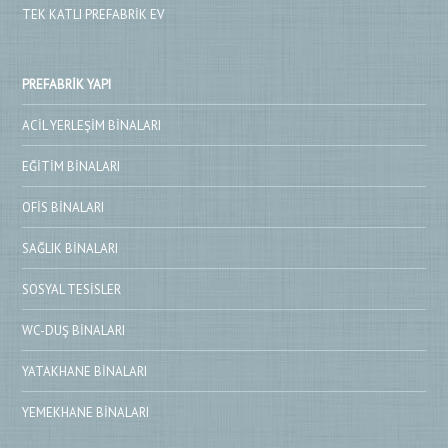
TEK KATLI PREFABRIK EV
PREFABRIK YAPI
ACIL YERLEŞIM BINALARI
EĞITIM BINALARI
OFIS BINALARI
SAĞLIK BINALARI
SOSYAL TESISLER
WC-DUŞ BINALARI
YATAKHANE BINALARI
YEMEKHANE BINALARI