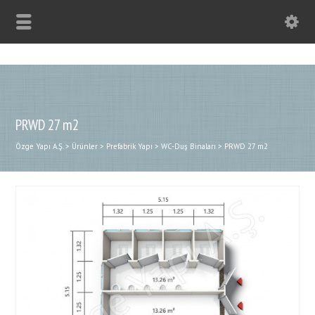
PRWD 27 m2
Özge Yapı A.Ş.
>
Ürünler
>
Prefabrik Yapı
>
WC-Duş Binaları
>
PRWD 27 m2