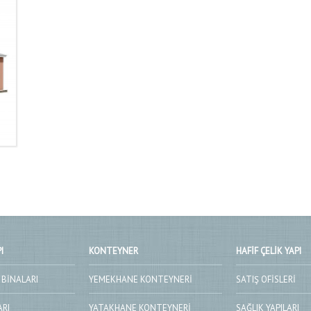
I
KONTEYNER
HAFIF ÇELIK YAPI
 BINALARI
YEMEKHANE KONTEYNERI
SATIŞ OFISLERI
ARI
YATAKHANE KONTEYNERI
SAĞLIK YAPILARI