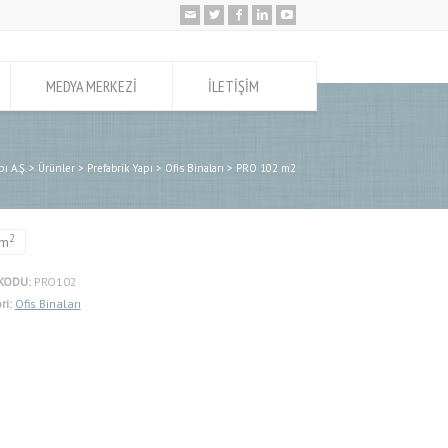
MEDYA MERKEZİ
İLETİŞİM
ı A.Ş.
>
Ürünler
>
Prefabrik Yapı
>
Ofis Binaları
>
PRO 102 m2
2
m
KODU:
PRO102
ri:
Ofis Binaları