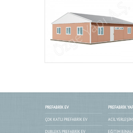
PREFABRIK EV
PREFABRIK YAP
ÇOK KATLI PREFABRIK EV
ACIL YERLEŞIM
DUBLEKS PREFABRIK EV
EĞITIM BINAL