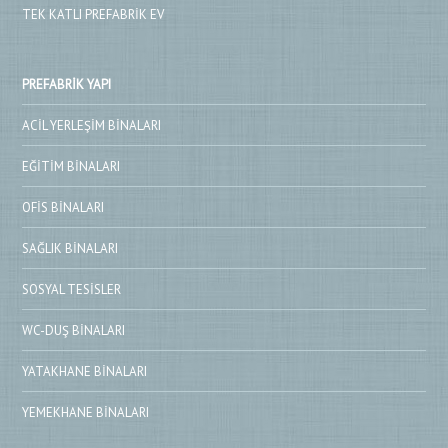
TEK KATLI PREFABRIK EV
PREFABRIK YAPI
ACIL YERLEŞIM BINALARI
EĞITIM BINALARI
OFIS BINALARI
SAĞLIK BINALARI
SOSYAL TESISLER
WC-DUŞ BINALARI
YATAKHANE BINALARI
YEMEKHANE BINALARI