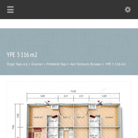
YPE 3 116 m2
Özge Yapı A.Ş.
>
Ürünler
>
Prefabrik Yapı
>
Acil Yerleşim Binaları
>
YPE 3 116 m2