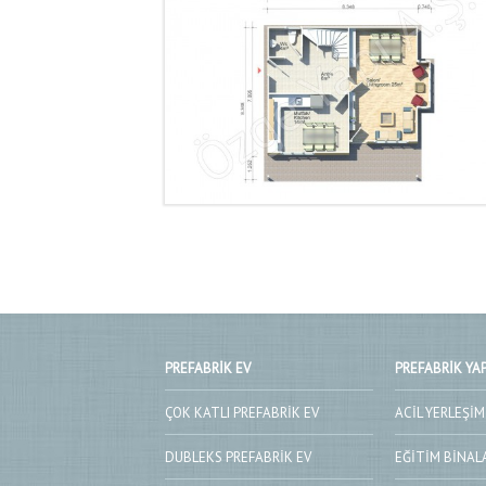
PREFABRIK EV
PREFABRIK YAP
ÇOK KATLI PREFABRIK EV
ACIL YERLEŞIM
DUBLEKS PREFABRIK EV
EĞITIM BINAL