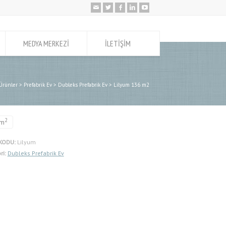
MEDYA MERKEZİ
İLETİŞİM
Ürünler
>
Prefabrik Ev
>
Dubleks Prefabrik Ev
>
Lilyum 136 m2
2
m
KODU:
Lilyum
ri:
Dubleks Prefabrik Ev