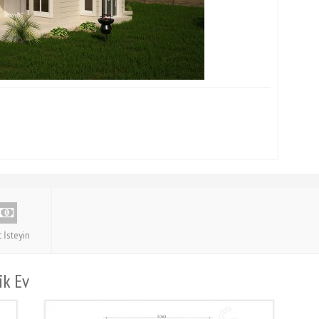
t İsteyin
ik Ev