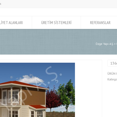
LİYET ALANLARI
ÜRETİM SİSTEMLERİ
REFERANSLAR
Özge Yapı A.Ş.
>
136
ÜRÜN 
Katego