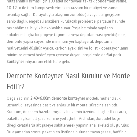
müteahhitlik firması için 100 adet konteyneri tek tek göndermek yerine,
10-12 tır ile tüm kampı sevk etmek muazzam bir maliyet ve zaman
avantajı sağlar. Karayoluyla ulaşımın zor olduğu veya dar geçişlere
sahip dağlık, engebeli arazilere kurulacak projelerde, parçalar halinde
taşınabilmesi büyük bir kolaylık sunar. Proje bitiminde yapıların
sökülerek başka bir projeye taşınması veya depolanması gerektiğinde,
demonte yapısı sayesinde minimum yer kaplayarak depolama
maliyetlerini düşürür. Ayrıca, karbon ayak izini ve lojistik operasyonlarını
minimize etmeyi hedefleyen çevreye duyarlı projelerde de
flat pack
konteyner
ihtiyacı öncelikli hale gelir.
Demonte Konteyner Nasıl Kurulur ve Monte
Edilir?
Özge Yapı’nın
2.40×6.00m demonte konteyner
modeli, mühendislik
uzmanlığı sayesinde basit ve anlaşılır bir montaj sürecine sahiptir.
Kurulum, önceden hazırlanmış düz bir zemin üzerinde başlar. İlk olarak,
paketten çıkan alt şase zemine yerleştirilir. Ardından, dört adet köşe
direği cıvatalarla alt şaseye sabitlenerek yapının ana iskeleti oluşturulur.
Bu aşamadan sonra, paketin en üstünde bulunan tavan şasesi, hafif bir