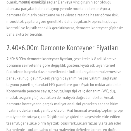
olarak,
montaj esnekliği
sağlar. Dar veya vinç girişinin zor olduğu
alanlara parçalar halinde taşınıp yerinde monte edilebilir. Ayrıca,
demonte ürünlerin paketleme ve sevkiyat sırasında hasar görme riski,
monoblok yapılara göre genellikle daha düşüktür. Projeniz hız, bütçe
kontrolü ve lojistik esneklik gerektiriyorsa, demonte konteyner şüphesiz
daha akılcı bir tercihtir.
2.40×6.00m Demonte Konteyner Fiyatları
2.40×6.00m demonte konteyner fiyatları
, çeşitli teknik özelliklere ve
donanım seviyelerine göre değişiklik gösterir. Fiyatı etkileyen temel
faktörlerin başında duvar panellerinde kullanılan yalıtım malzemesi ve
panel kalınlığı gelir. Yüksek yangın dayanımı ve ses yalıtımı sağlayan
taşyünü paneller, standart EPS panellere göre fiyatı bir miktar artırabilir.
Konteynerin pencere sayısı, boyutu, kapı tipi ve iç donanım (WC, duş,
mutfak tezgahı gibi) özellikleri de maliyeti doğrudan etkiler. Ancak
demonte konteynerin gerçek maliyet analizini yaparken sadece birim
fiyatına odaklanmak yanıltıcı olabilir. Asıl finansal avantaj, toplam proje
maliyetinde ortaya çıkar. Düşük nakliye giderleri sayesinde elde edilen
tasarruf, genellikle birim fiyattaki olası farklılıkları fazlasıyla telafi eder.
Bu nedenle, toplam sahip olma maliyetini değerlendirmek, en doğru