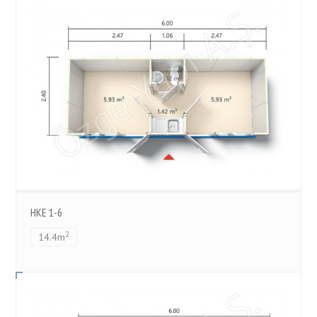
HKE 1-6
2
14.4m