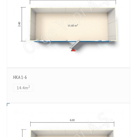
HKA 1-6
2
14.4m