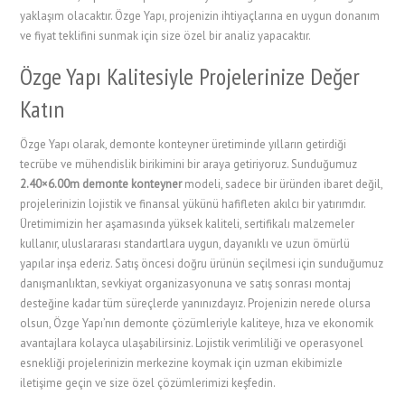
yaklaşım olacaktır. Özge Yapı, projenizin ihtiyaçlarına en uygun donanım
ve fiyat teklifini sunmak için size özel bir analiz yapacaktır.
Özge Yapı Kalitesiyle Projelerinize Değer
Katın
Özge Yapı olarak, demonte konteyner üretiminde yılların getirdiği
tecrübe ve mühendislik birikimini bir araya getiriyoruz. Sunduğumuz
2.40×6.00m demonte konteyner
modeli, sadece bir üründen ibaret değil,
projelerinizin lojistik ve finansal yükünü hafifleten akılcı bir yatırımdır.
Üretimimizin her aşamasında yüksek kaliteli, sertifikalı malzemeler
kullanır, uluslararası standartlara uygun, dayanıklı ve uzun ömürlü
yapılar inşa ederiz. Satış öncesi doğru ürünün seçilmesi için sunduğumuz
danışmanlıktan, sevkiyat organizasyonuna ve satış sonrası montaj
desteğine kadar tüm süreçlerde yanınızdayız. Projenizin nerede olursa
olsun, Özge Yapı’nın demonte çözümleriyle kaliteye, hıza ve ekonomik
avantajlara kolayca ulaşabilirsiniz. Lojistik verimliliği ve operasyonel
esnekliği projelerinizin merkezine koymak için uzman ekibimizle
iletişime geçin ve size özel çözümlerimizi keşfedin.