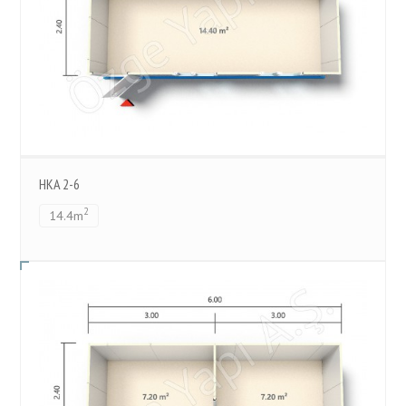
HKA 2-6
2
14.4m