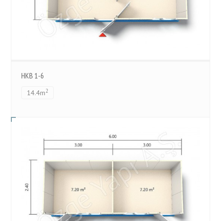
HKB 1-6
2
14.4m