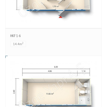
HKF 1-6
2
14.4m