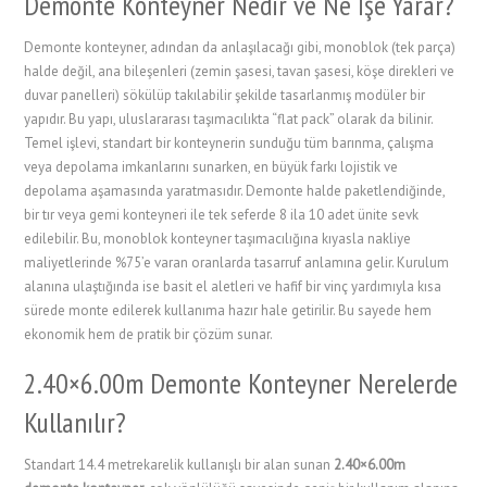
Demonte Konteyner Nedir ve Ne İşe Yarar?
Demonte konteyner, adından da anlaşılacağı gibi, monoblok (tek parça)
halde değil, ana bileşenleri (zemin şasesi, tavan şasesi, köşe direkleri ve
duvar panelleri) sökülüp takılabilir şekilde tasarlanmış modüler bir
yapıdır. Bu yapı, uluslararası taşımacılıkta “flat pack” olarak da bilinir.
Temel işlevi, standart bir konteynerin sunduğu tüm barınma, çalışma
veya depolama imkanlarını sunarken, en büyük farkı lojistik ve
depolama aşamasında yaratmasıdır. Demonte halde paketlendiğinde,
bir tır veya gemi konteyneri ile tek seferde 8 ila 10 adet ünite sevk
edilebilir. Bu, monoblok konteyner taşımacılığına kıyasla nakliye
maliyetlerinde %75’e varan oranlarda tasarruf anlamına gelir. Kurulum
alanına ulaştığında ise basit el aletleri ve hafif bir vinç yardımıyla kısa
sürede monte edilerek kullanıma hazır hale getirilir. Bu sayede hem
ekonomik hem de pratik bir çözüm sunar.
2.40×6.00m Demonte Konteyner Nerelerde
Kullanılır?
Standart 14.4 metrekarelik kullanışlı bir alan sunan
2.40×6.00m