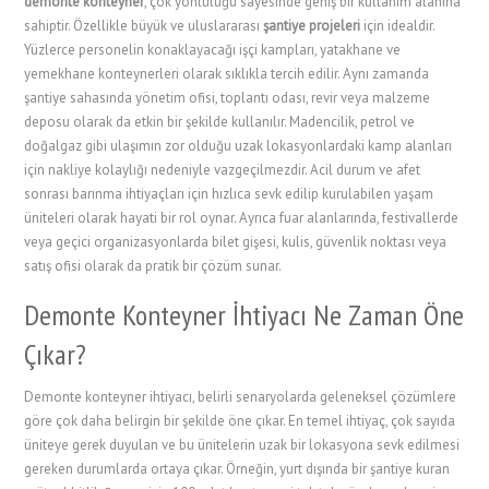
demonte konteyner
, çok yönlülüğü sayesinde geniş bir kullanım alanına
sahiptir. Özellikle büyük ve uluslararası
şantiye projeleri
için idealdir.
Yüzlerce personelin konaklayacağı işçi kampları, yatakhane ve
yemekhane konteynerleri olarak sıklıkla tercih edilir. Aynı zamanda
şantiye sahasında yönetim ofisi, toplantı odası, revir veya malzeme
deposu olarak da etkin bir şekilde kullanılır. Madencilik, petrol ve
doğalgaz gibi ulaşımın zor olduğu uzak lokasyonlardaki kamp alanları
için nakliye kolaylığı nedeniyle vazgeçilmezdir. Acil durum ve afet
sonrası barınma ihtiyaçları için hızlıca sevk edilip kurulabilen yaşam
üniteleri olarak hayati bir rol oynar. Ayrıca fuar alanlarında, festivallerde
veya geçici organizasyonlarda bilet gişesi, kulis, güvenlik noktası veya
satış ofisi olarak da pratik bir çözüm sunar.
Demonte Konteyner İhtiyacı Ne Zaman Öne
Çıkar?
Demonte konteyner ihtiyacı, belirli senaryolarda geleneksel çözümlere
göre çok daha belirgin bir şekilde öne çıkar. En temel ihtiyaç, çok sayıda
üniteye gerek duyulan ve bu ünitelerin uzak bir lokasyona sevk edilmesi
gereken durumlarda ortaya çıkar. Örneğin, yurt dışında bir şantiye kuran