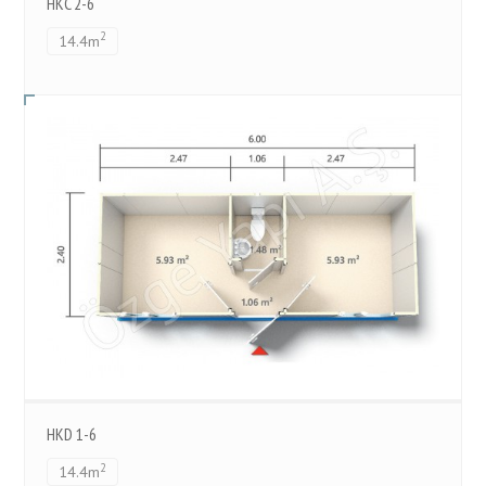
HKC 2-6
2
14.4m
HKD 1-6
2
14.4m