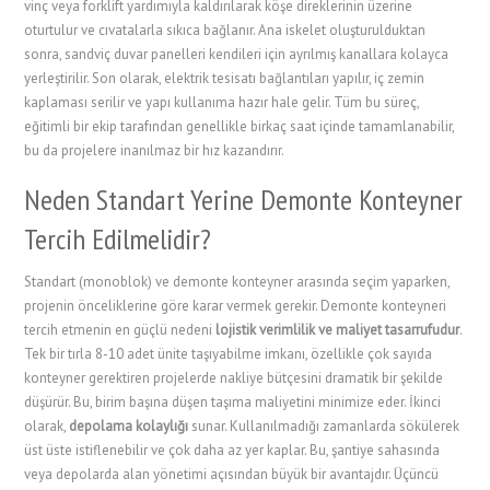
vinç veya forklift yardımıyla kaldırılarak köşe direklerinin üzerine
oturtulur ve cıvatalarla sıkıca bağlanır. Ana iskelet oluşturulduktan
sonra, sandviç duvar panelleri kendileri için ayrılmış kanallara kolayca
yerleştirilir. Son olarak, elektrik tesisatı bağlantıları yapılır, iç zemin
kaplaması serilir ve yapı kullanıma hazır hale gelir. Tüm bu süreç,
eğitimli bir ekip tarafından genellikle birkaç saat içinde tamamlanabilir,
bu da projelere inanılmaz bir hız kazandırır.
Neden Standart Yerine Demonte Konteyner
Tercih Edilmelidir?
Standart (monoblok) ve demonte konteyner arasında seçim yaparken,
projenin önceliklerine göre karar vermek gerekir. Demonte konteyneri
tercih etmenin en güçlü nedeni
lojistik verimlilik ve maliyet tasarrufudur
.
Tek bir tırla 8-10 adet ünite taşıyabilme imkanı, özellikle çok sayıda
konteyner gerektiren projelerde nakliye bütçesini dramatik bir şekilde
düşürür. Bu, birim başına düşen taşıma maliyetini minimize eder. İkinci
olarak,
depolama kolaylığı
sunar. Kullanılmadığı zamanlarda sökülerek
üst üste istiflenebilir ve çok daha az yer kaplar. Bu, şantiye sahasında
veya depolarda alan yönetimi açısından büyük bir avantajdır. Üçüncü