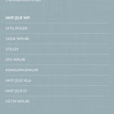
2.40×6.00M KONTEYNER
HAFIF ÇELIK YAPI
SATIŞ OFISLERI
SAĞLIK YAPILARI
OTELLER
OFIS YAPILARI
KONAKLAMA BINALARI
HAFIF ÇELIK VILLA
HAFIF ÇELIK EV
EĞITIM YAPILARI
Prefabrik
Konteyner
Kabin
Cephe Kaplama
Fibercement