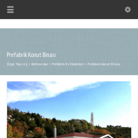
Prefabrik Konut Binası
Özge Yapı A.Ş.
>
Referanslar
>
Prefabrik Ev Modelleri
>
Prefabrik Konut Binası