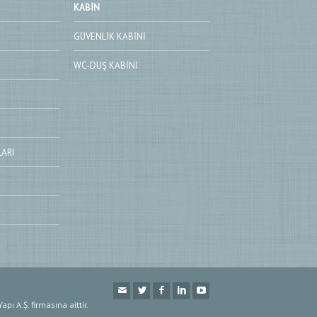
KABIN
GÜVENLIK KABINI
WC-DUŞ KABINI
ARI
ı A.Ş. firmasına aittir.