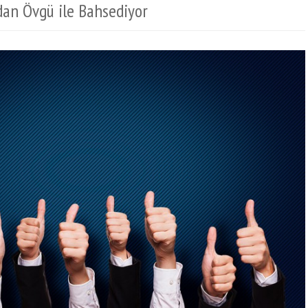
dan Övgü ile Bahsediyor