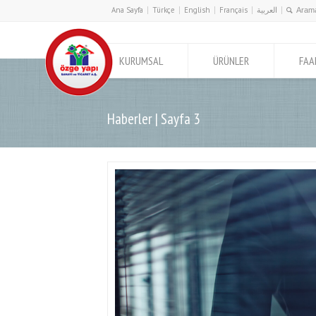
Ana Sayfa
Türkçe
English
Français
العربية
KURUMSAL
ÜRÜNLER
FAA
Haberler | Sayfa 3