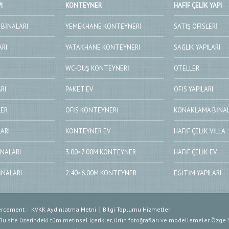
I
KONTEYNER
HAFIF ÇELIK YAPI
 BINALARI
YEMEKHANE KONTEYNERI
SATIŞ OFISLERI
ARI
YATAKHANE KONTEYNERI
SAĞLIK YAPILARI
WC-DUŞ KONTEYNERI
OTELLER
RI
PAKET EV
OFIS YAPILARI
LER
OFIS KONTEYNERI
KONAKLAMA BINAL
ARI
KONTEYNER EV
HAFIF ÇELIK VILLA
NALARI
3.00×7.00M KONTEYNER
HAFIF ÇELIK EV
INALARI
2.40×6.00M KONTEYNER
EĞITIM YAPILARI
ercement
KVKK Aydınlatma Metni
Bilgi Toplumu Hizmetleri
Bu site üzerindeki tüm metinsel içerikler, ürün fotoğrafları ve modellemeler Özge Yap