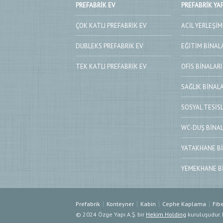
PREFABRIK EV
PREFABRIK YAP
ÇOK KATLI PREFABRIK EV
ACIL YERLEŞIM
DUBLEKS PREFABRIK EV
EĞITIM BINAL
TEK KATLI PREFABRIK EV
OFIS BINALARI
SAĞLIK BINALA
SOSYAL TESIS
WC-DUŞ BINAL
YATAKHANE BI
YEMEKHANE B
Prefabrik
Konteyner
Kabin
Cephe Kaplama
Fib
© 2024 Özge Yapı A.Ş. bir
Hekim Holding
kuruluşudur. 