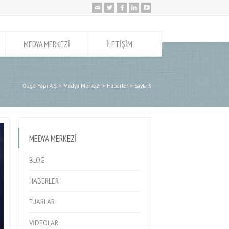
MEDYA MERKEZİ
İLETİŞİM
Özge Yapı A.Ş.
>
Medya Merkezi
>
Haberler
>
Sayfa 3
MEDYA MERKEZI
BLOG
HABERLER
FUARLAR
VIDEOLAR