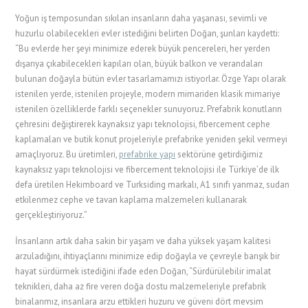
Yoğun iş temposundan sıkılan insanların daha yaşanası, sevimli ve
huzurlu olabilecekleri evler istediğini belirten Doğan, şunları kaydetti:
“Bu evlerde her şeyi minimize ederek büyük pencereleri, her yerden
dışarıya çıkabilecekleri kapıları olan, büyük balkon ve verandaları
bulunan doğayla bütün evler tasarlamamızı istiyorlar. Özge Yapı olarak
istenilen yerde, istenilen projeyle, modern mimariden klasik mimariye
istenilen özelliklerde farklı seçenekler sunuyoruz. Prefabrik konutların
çehresini değiştirerek kaynaksız yapı teknolojisi, fibercement cephe
kaplamaları ve butik konut projeleriyle prefabrike yeniden şekil vermeyi
amaçlıyoruz. Bu üretimleri,
prefabrike yapı
sektörüne getirdiğimiz
kaynaksız yapı teknolojisi ve fibercement teknolojisi ile Türkiye’de ilk
defa üretilen Hekimboard ve Turksiding markalı, A1 sınıfı yanmaz, sudan
etkilenmez cephe ve tavan kaplama malzemeleri kullanarak
gerçekleştiriyoruz.”
İnsanların artık daha sakin bir yaşam ve daha yüksek yaşam kalitesi
arzuladığını, ihtiyaçlarını minimize edip doğayla ve çevreyle barışık bir
hayat sürdürmek istediğini ifade eden Doğan, “Sürdürülebilir imalat
teknikleri, daha az fire veren doğa dostu malzemeleriyle prefabrik
binalarımız, insanlara arzu ettikleri huzuru ve güveni dört mevsim